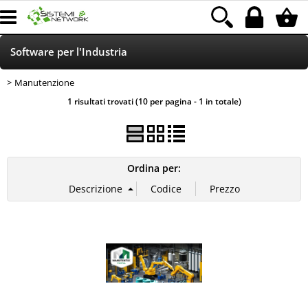
Software per l'Industria
Manutenzione
Home page
1 risultati trovati (10 per pagina - 1 in totale)
Consulenza Tecnica
Gestione Magazzino
Ordina per:
Software per reti e sistemi
Hardware
LinkMachine