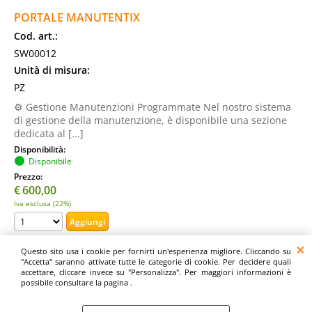
PORTALE MANUTENTIX
Cod. art.:
SW00012
Unità di misura:
PZ
⚙️ Gestione Manutenzioni Programmate Nel nostro sistema
di gestione della manutenzione, è disponibile una sezione
dedicata al [...]
Disponibilità:
Disponibile
Prezzo:
€
600,00
Iva esclusa (22%)
Questo sito usa i cookie per fornirti un'esperienza migliore. Cliccando su
"Accetta" saranno attivate tutte le categorie di cookie. Per decidere quali
1 risultati trovati (10 per pagina - 1 in totale)
accettare, cliccare invece su "Personalizza". Per maggiori informazioni è
possibile consultare la pagina .
Shop by Sistemi & Network - Via R.Sandri 5, 25028 Verolanuova (BS) P.I.
02939020984 - Tel. 030/2077071 - info@sistenet.it