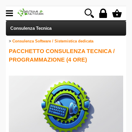
Consulenza Tecnica
Consulenza Software / Sistemistica dedicata
Home page
PACCHETTO CONSULENZA TECNICA /
Software per l'Industria
PROGRAMMAZIONE (4 ORE)
Gestione Magazzino
Software per reti e sistemi
Hardware
LinkMachine